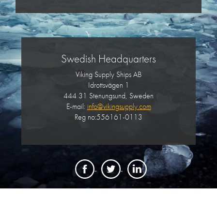
Swedish Headquarters
Viking Supply Ships AB
Idrottsvägen 1
444 31 Stenungsund, Sweden
E-mail:
info@vikingsupply.com
Reg no:556161-0113